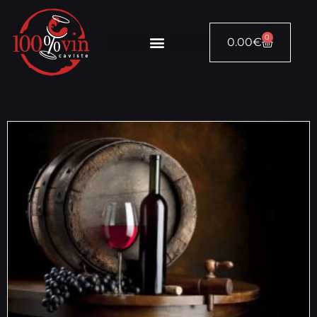
0
0.00
€