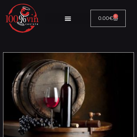
0
0.00
€