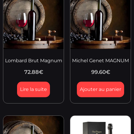
Lombard Brut Magnum
Michel Genet MAGNUM
72.88
€
99.60
€
Lire la suite
Ajouter au panier