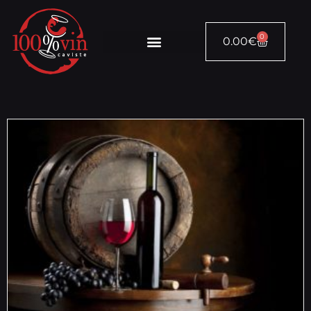
0
0.00
€