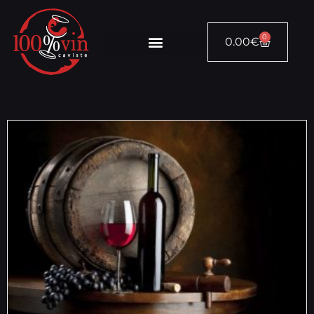
0
0.00
€