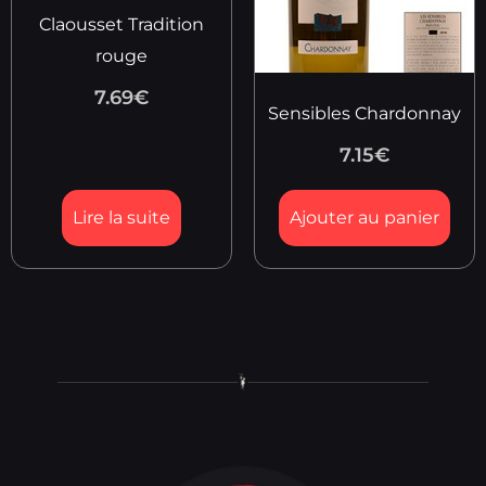
Claousset Tradition
rouge
7.69
€
Sensibles Chardonnay
7.15
€
Lire la suite
Ajouter au panier