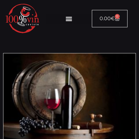
0
0.00
€