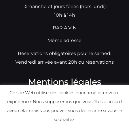
Dimanche et jours fériés (hors lundi):
10h à 14h
BAR A VIN
Même adresse
Réservations obligatoires pour le samedi
Vendredi arrivée avant 20h ou réservations
Mentions légales
Ce site Web utilise des cookies pour améliorer votre
N°TVA: BE0679891014
expérience. Nous supposerons que vous êtes d'accord
Déclaration de condidentialité
avec cela, mais vous pouvez vous désinscrire si vous le
Politique d
e
confident
ialité
souhaitez.