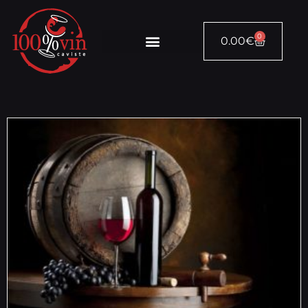
0
0.00
€