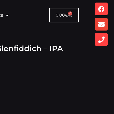
0
te
0.00
€
lenfiddich – IPA