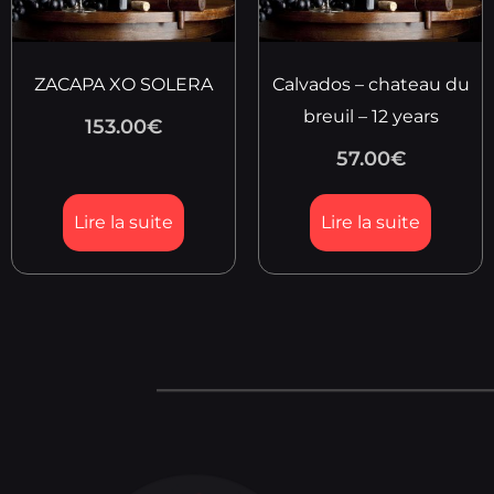
ZACAPA XO SOLERA
Calvados – chateau du
breuil – 12 years
153.00
€
57.00
€
Lire la suite
Lire la suite