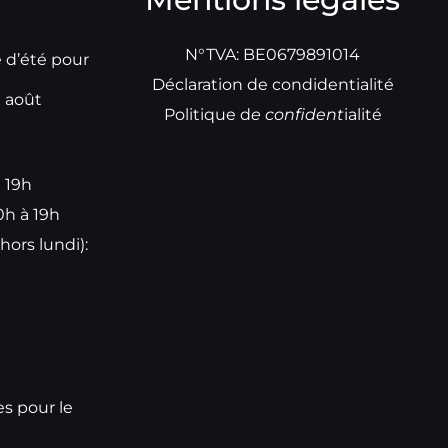
N°TVA: BE0679891014
e d’été pour
Déclaration de condidentialité
t août
Politique d
e
confident
ialité
à 19h
0h à 19h
hors lundi):
e
es pour le