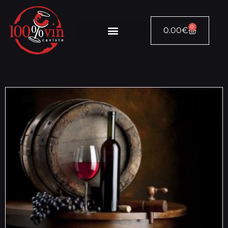
0
0.00
€