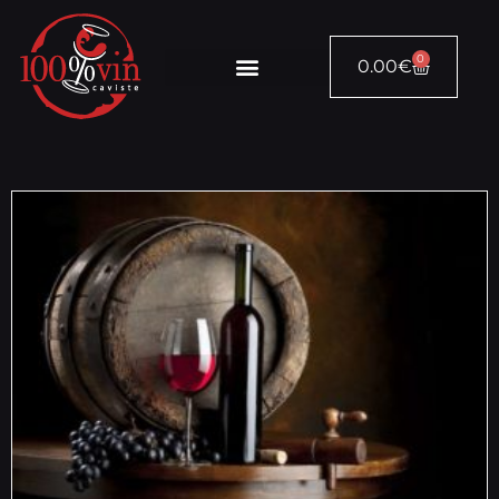
0
0.00
€