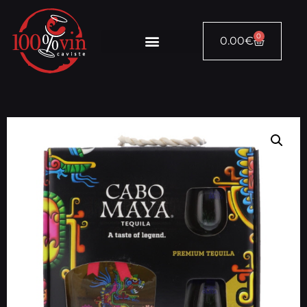
0
0.00
€