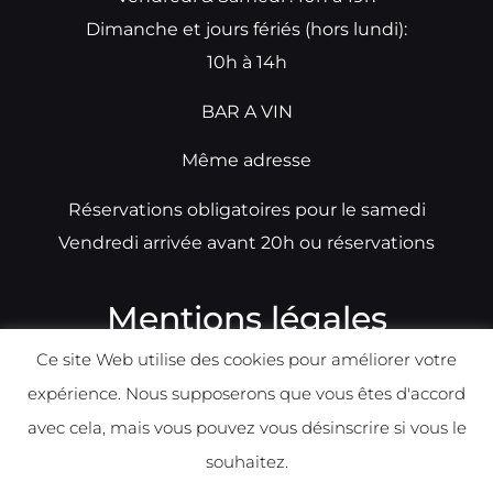
Dimanche et jours fériés (hors lundi):
10h à 14h
BAR A VIN
Même adresse
Réservations obligatoires pour le samedi
Vendredi arrivée avant 20h ou réservations
Mentions légales
Ce site Web utilise des cookies pour améliorer votre
N°TVA: BE0679891014
expérience. Nous supposerons que vous êtes d'accord
Déclaration de condidentialité
avec cela, mais vous pouvez vous désinscrire si vous le
Politique d
e
confident
ialité
souhaitez.