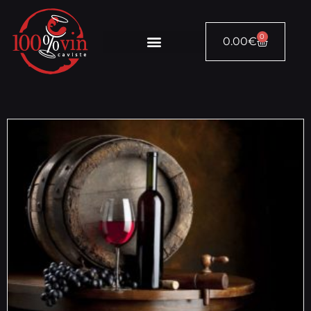
0
0.00
€