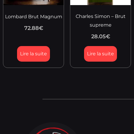
Charles Simon – Brut
Lombard Brut Magnum
supreme
72.88
€
28.05
€
Lire la suite
Lire la suite