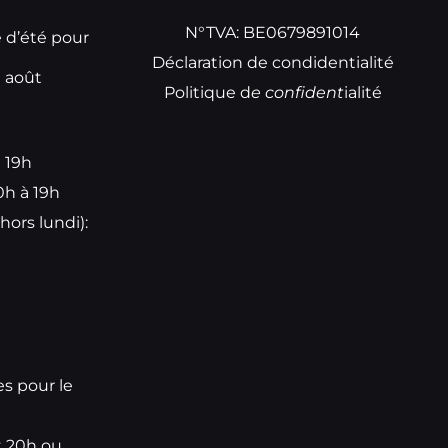
N°TVA: BE0679891014
e d’été pour
Déclaration de condidentialité
t août
Politique d
e
confident
ialité
à 19h
0h à 19h
hors lundi):
e
es pour le
t 20h ou