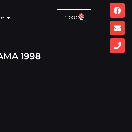
0
te
0.00
€
AMA 1998