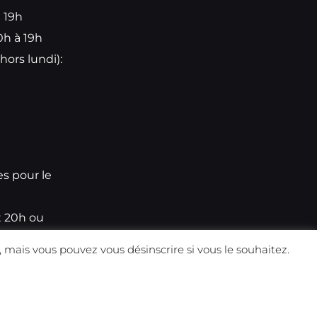
à 19h
0h à 19h
hors lundi):
e
es pour le
t 20h ou
 mais vous pouvez vous désinscrire si vous le souhaitez.