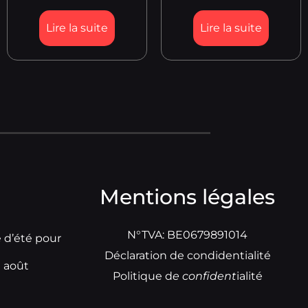
Lire la suite
Lire la suite
Mentions légales
N°TVA: BE0679891014
e d’été pour
Déclaration de condidentialité
t août
Politique d
e
confident
ialité