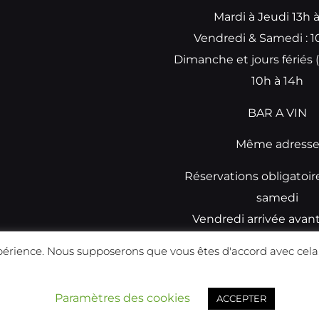
Mardi à Jeudi 13h 
Vendredi & Samedi : 1
Dimanche et jours fériés (
10h à 14h
BAR A VIN
Même adress
Réservations obligatoir
samedi
Vendredi arrivée avan
réservations
périence. Nous supposerons que vous êtes d'accord avec cela,
Réalisé par
Prismatech
Paramètres des cookies
ACCEPTER