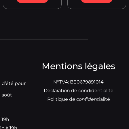
Mentions légales
N°TVA: BE0679891014
e d’été pour
Déclaration de condidentialité
t août
Politique d
e
confident
ialité
à 19h
0h à 19h