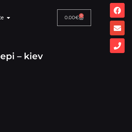
0
te
0.00
€
epi – kiev