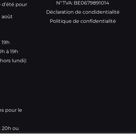
N°TVA: BE0679891014
e d’été pour
Déclaration de condidentialité
t août
Politique d
e
confident
ialité
à 19h
0h à 19h
hors lundi):
e
es pour le
t 20h ou