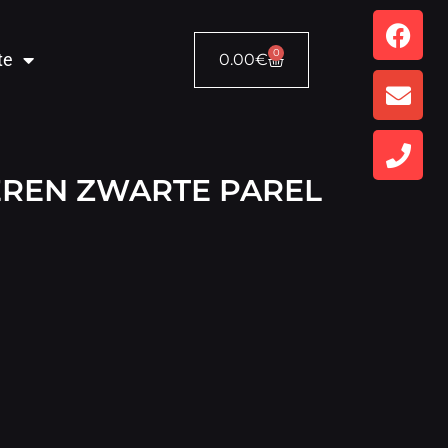
0
te
0.00
€
EREN ZWARTE PAREL