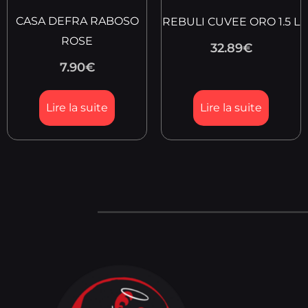
CASA DEFRA RABOSO
REBULI CUVEE ORO 1.5 L
ROSE
32.89
€
7.90
€
Lire la suite
Lire la suite