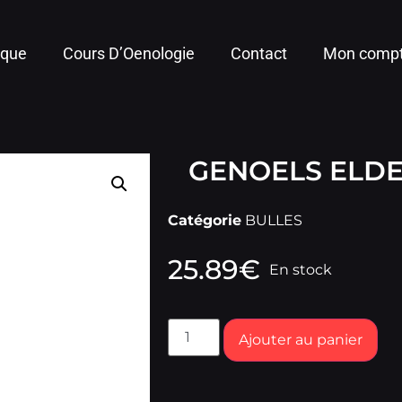
ique
Cours D’Oenologie
Contact
Mon comp
GENOELS ELD
Catégorie
BULLES
25.89
€
En stock
Ajouter au panier