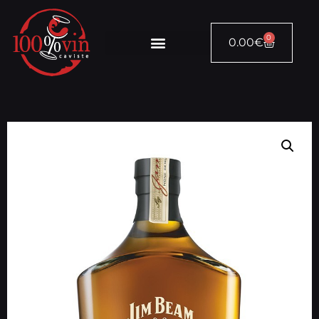
0
0.00
€