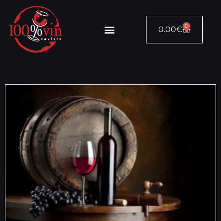
0
0.00
€