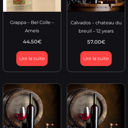
Grappa – Bel Colle –
Calvados – chateau du
Arneis
breuil – 12 years
44.50
€
57.00
€
Lire la suite
Lire la suite