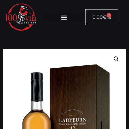
0
0.00
€