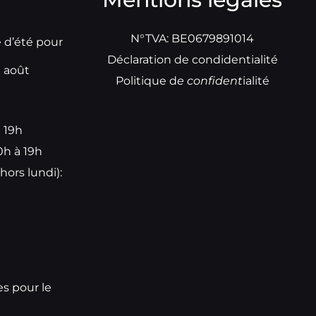
N°TVA: BE0679891014
e d’été pour
Déclaration de condidentialité
t août
Politique d
e
confident
ialité
à 19h
0h à 19h
hors lundi):
e
es pour le