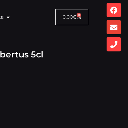
0
te
0.00
€
ertus 5cl