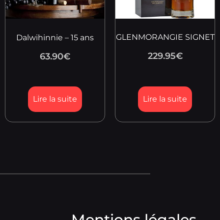
GLENMORANGIE SIGNET
Dalwihinnie – 15 ans
229.95
€
63.90
€
Lire la suite
Lire la suite
Mentions légales