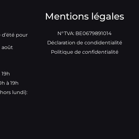
Mentions légales
N°TVA: BE0679891014
e d’été pour
Déclaration de condidentialité
t août
Politique d
e
confident
ialité
à 19h
0h à 19h
hors lundi):
e