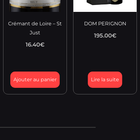
Crémant de Loire – St
DOM PERIGNON
Just
195.00
€
16.40
€
Ajouter au panier
Lire la suite