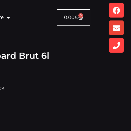
0
te
0.00
€
rd Brut 6l
ck