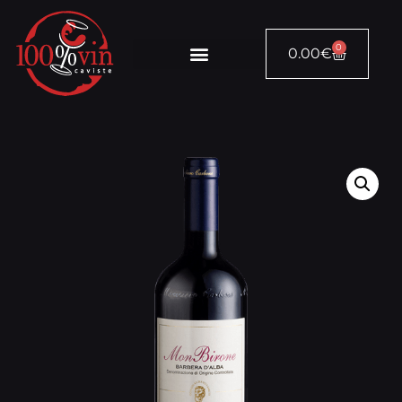
0
0.00
€