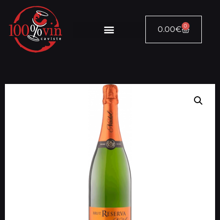
0
0.00
€