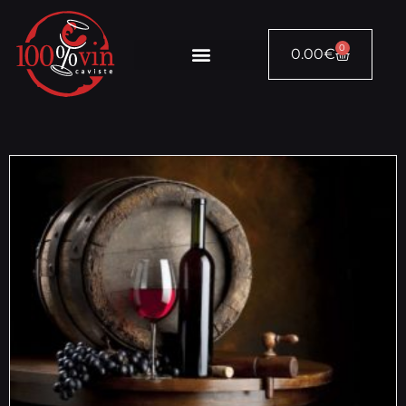
0
0.00
€