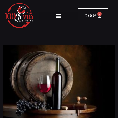
0
0.00
€