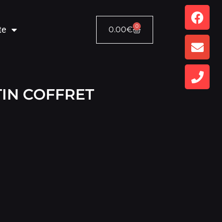
0
te
0.00
€
IN COFFRET