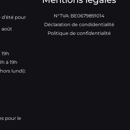
N°TVA: BE0679891014
e d’été pour
Déclaration de condidentialité
t août
Politique d
e
confident
ialité
à 19h
0h à 19h
hors lundi):
e
es pour le