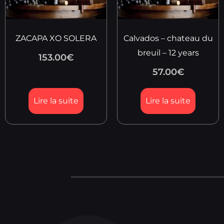
ZACAPA XO SOLERA
Calvados – chateau du
breuil – 12 years
153.00
€
57.00
€
Lire la suite
Lire la suite