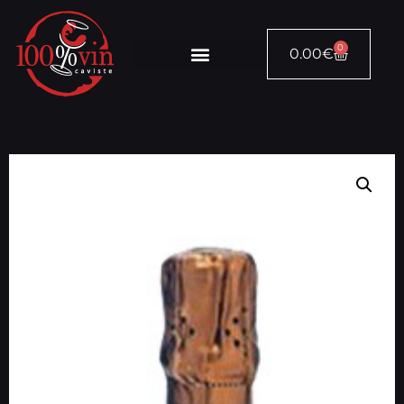
0
0.00
€