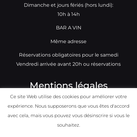
Dimanche et jours fériés (hors lundi):
10h à 14h
BAR A VIN
Même adresse
Réservations obligatoires pour le samedi
Vendredi arrivée avant 20h ou réservations
Mentions légales
Ce site Web utilise des cookies pour améliorer votre
N°TVA: BE0679891014
expérience. Nous supposerons que vous êtes d'accord
Déclaration de condidentialité
avec cela, mais vous pouvez vous désinscrire si vous le
Politique d
e
confident
ialité
souhaitez.